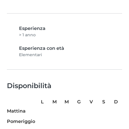
Esperienza
> 1 anno
Esperienza con età
Elementari
Disponibilità
L
M
M
G
V
S
D
Mattina
Pomeriggio