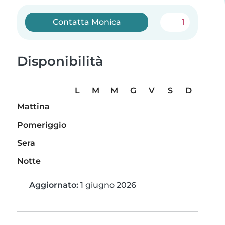
Contatta Monica
1
Disponibilità
L
M
M
G
V
S
D
Mattina
Pomeriggio
Sera
Notte
Aggiornato:
1 giugno 2026