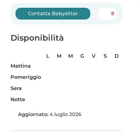
Contatta Babysitter
8
Disponibilità
L
M
M
G
V
S
D
Mattina
Pomeriggio
Sera
Notte
Aggiornato:
4 luglio 2026