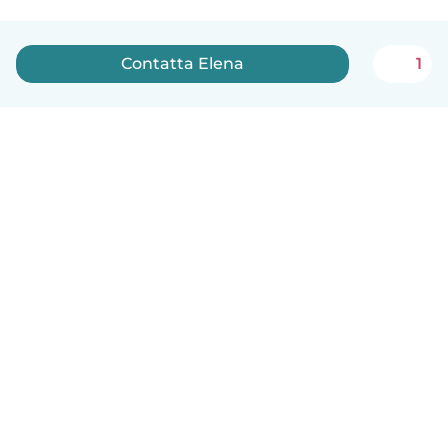
Contatta Elena
1
Italiano
Come funziona
Aiuto
Termini e privacy
Prezzi
Dati aziendali
Babysits per le aziende
Standard della community