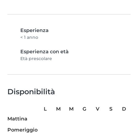
Esperienza
< 1 anno
Esperienza con età
Età prescolare
Disponibilità
L
M
M
G
V
S
D
Mattina
Pomeriggio