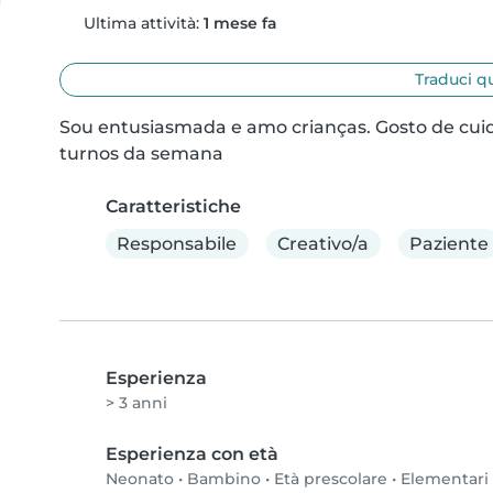
Ultima attività:
1 mese fa
Traduci q
Sou entusiasmada e amo crianças. Gosto de cuida
turnos da semana
Caratteristiche
Responsabile
Creativo/a
Paziente
Esperienza
> 3 anni
Esperienza con età
Neonato
•
Bambino
•
Età prescolare
•
Elementari