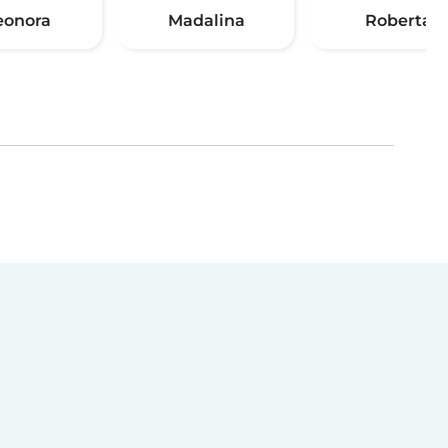
eonora
Madalina
Roberta