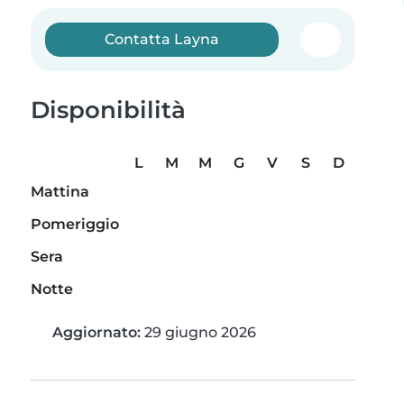
Contatta Layna
Disponibilità
L
M
M
G
V
S
D
Mattina
Pomeriggio
Sera
Notte
Aggiornato:
29 giugno 2026