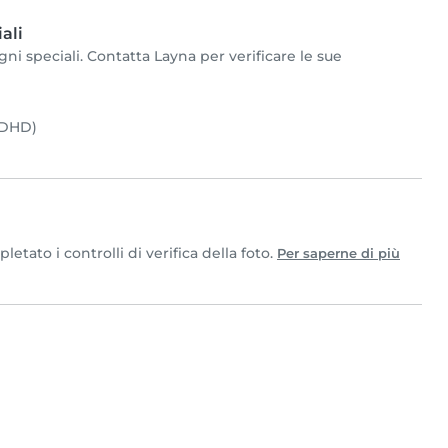
ali
ni speciali. Contatta Layna per verificare le sue
(ADHD)
tato i controlli di verifica della foto.
Per saperne di più