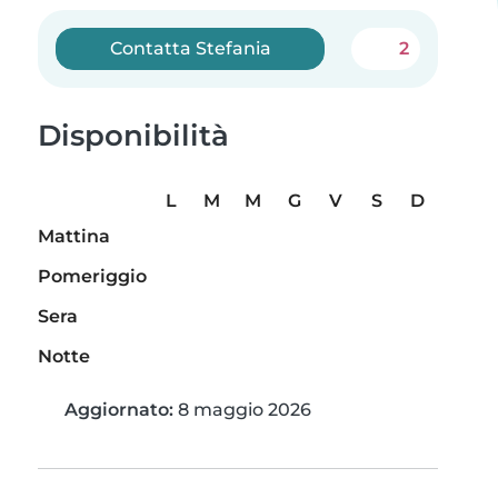
Contatta Stefania
2
Disponibilità
L
M
M
G
V
S
D
Mattina
Pomeriggio
Sera
Notte
Aggiornato:
8 maggio 2026