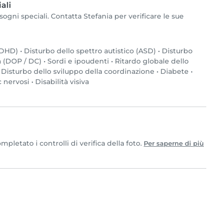
ali
ogni speciali. Contatta Stefania per verificare le sue
(ADHD)
•
Disturbo dello spettro autistico (ASD)
•
Disturbo
a (DOP / DC)
•
Sordi e ipoudenti
•
Ritardo globale dello
•
Disturbo dello sviluppo della coordinazione
•
Diabete
•
c nervosi
•
Disabilità visiva
letato i controlli di verifica della foto.
Per saperne di più