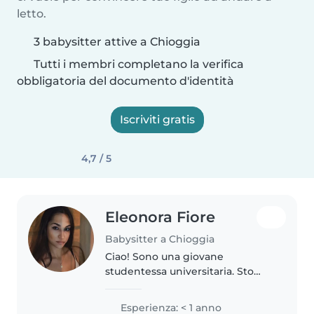
letto.
3 babysitter attive a Chioggia
Tutti i membri completano la verifica
obbligatoria del documento d'identità
Iscriviti gratis
4,7 / 5
Eleonora Fiore
Babysitter a Chioggia
Ciao! Sono una giovane
studentessa universitaria. Sto
cercando un lavoretto part-time
in zona durante il mio tempo
Esperienza: < 1 anno