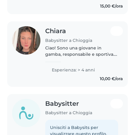
libero. Ho molta esperienza con i
15,00 €/ora
bimbi di tutte le età in quanto..
Chiara
Babysitter a Chioggia
Ciao! Sono una giovane in
gamba, responsabile e sportiva.
Mi sto laureando in Scienze
dell'Educazione e della
Esperienza: > 4 anni
Formazione. Adoro leggere, fare
10,00 €/ora
lavoretti e giocare con i bambini.
Sono..
Babysitter
Babysitter a Chioggia
Unisciti a Babysits per
visualizzare questo profilo.