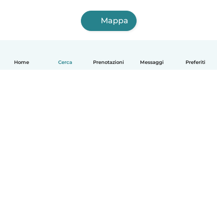
Mappa
Home
Cerca
Prenotazioni
Messaggi
Preferiti
Italiano
Come funziona
Aiuto
Termini e privacy
Prezzi
Dati aziendali
Babysits per le aziende
Standard della community