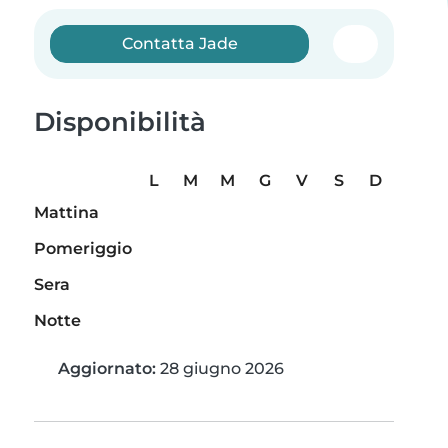
Contatta Jade
Disponibilità
L
M
M
G
V
S
D
Mattina
Pomeriggio
Sera
Notte
Aggiornato:
28 giugno 2026