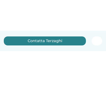
Contatta Terzaghi
Italiano
Come funziona
Aiuto
Termini e privacy
Prezzi