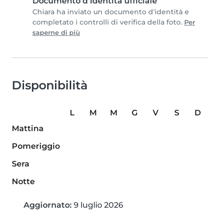
Documento d'Identità ufficiale
Chiara ha inviato un documento d'identità e
completato i controlli di verifica della foto.
Per
saperne di più
Disponibilità
L
M
M
G
V
S
D
Mattina
Pomeriggio
Sera
Notte
Aggiornato:
9 luglio 2026