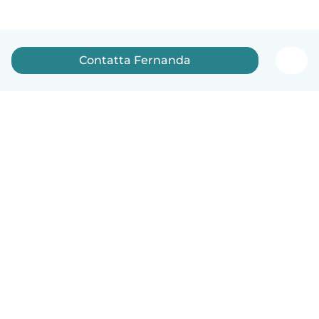
Contatta Fernanda
Italiano
Come funziona
Aiuto
Termini e privacy
Prezzi
Dati aziendali
Babysits per le aziende
Standard della community