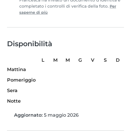
Francesca ha inviato un documento d'identità e
completato i controlli di verifica della foto.
Per
saperne di più
Disponibilità
L
M
M
G
V
S
D
Mattina
Pomeriggio
Sera
Notte
Aggiornato:
5 maggio 2026