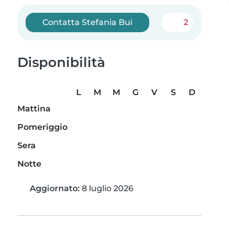
Contatta Stefania Bui
2
Disponibilità
L
M
M
G
V
S
D
Mattina
Pomeriggio
Sera
Notte
Aggiornato:
8 luglio 2026