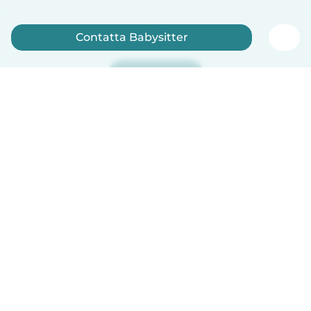
Contatta Babysitter
Iscriviti ora
Italiano
Come funziona
Aiuto
Termini e privacy
Prezzi
Dati aziendali
Babysits per le aziende
Standard della community