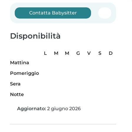
Contatta Babysitter
Disponibilità
L
M
M
G
V
S
D
Mattina
Pomeriggio
Sera
Notte
Aggiornato:
2 giugno 2026