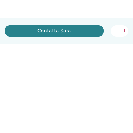
Contatta Sara
1
Italiano
Come funziona
Aiuto
Termini e privacy
Prezzi
Dati aziendali
Babysits per le aziende
Standard della community