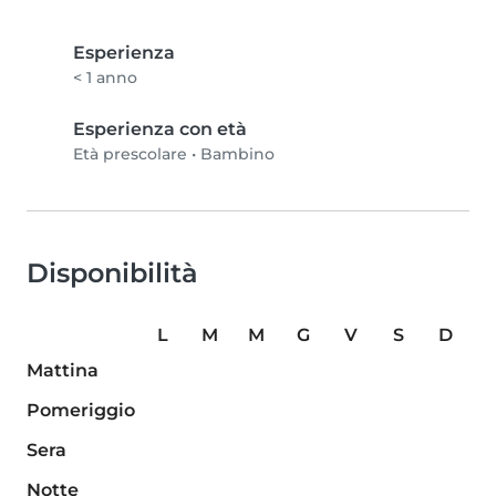
Esperienza
< 1 anno
Esperienza con età
Età prescolare
•
Bambino
Disponibilità
L
M
M
G
V
S
D
Mattina
Pomeriggio
Sera
Notte