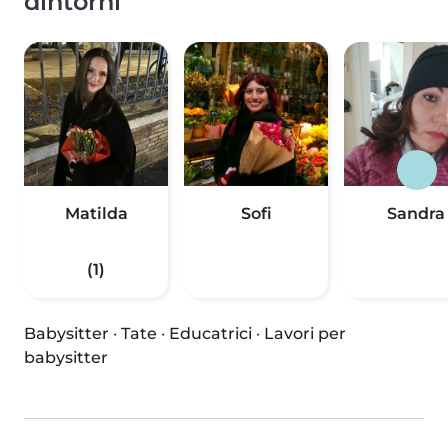
dintorni
Matilda
Sofi
Sandra
(1)
Babysitter
·
Tate
·
Educatrici
·
Lavori per
babysitter