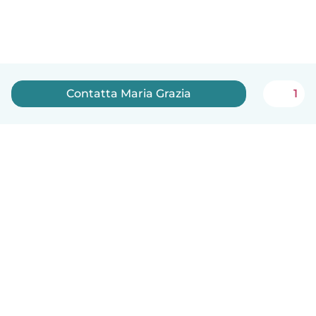
Contatta Maria Grazia
1
Italiano
Come funziona
Aiuto
Termini e privacy
Prezzi
Dati aziendali
Babysits per le aziende