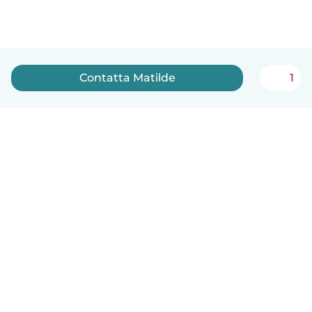
Contatta Matilde
1
Italiano
Come funziona
Aiuto
Termini e privacy
Prezzi
Dati aziendali
Babysits per le aziende
Standard della community