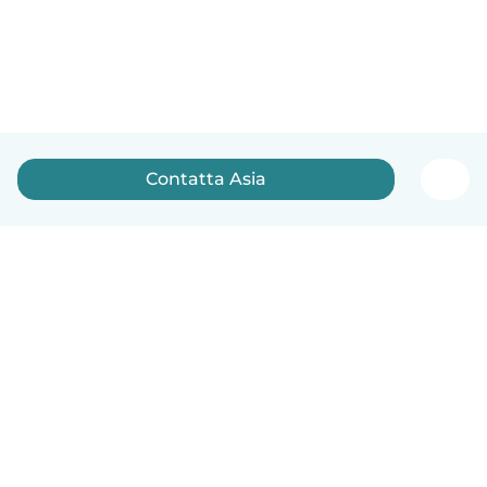
Contatta Asia
Italiano
Come funziona
Aiuto
Termini e privacy
Prezzi