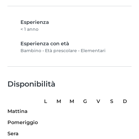
Esperienza
< 1 anno
Esperienza con età
Bambino
•
Età prescolare
•
Elementari
Disponibilità
L
M
M
G
V
S
D
Mattina
Pomeriggio
Sera