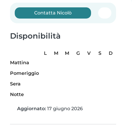
Contatta Nicolò
Disponibilità
L
M
M
G
V
S
D
Mattina
Pomeriggio
Sera
Notte
Aggiornato:
17 giugno 2026