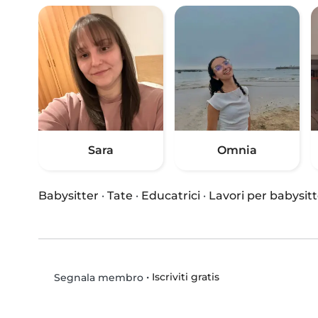
Sara
Omnia
Babysitter
·
Tate
·
Educatrici
·
Lavori per babysitt
•
Iscriviti gratis
Segnala membro