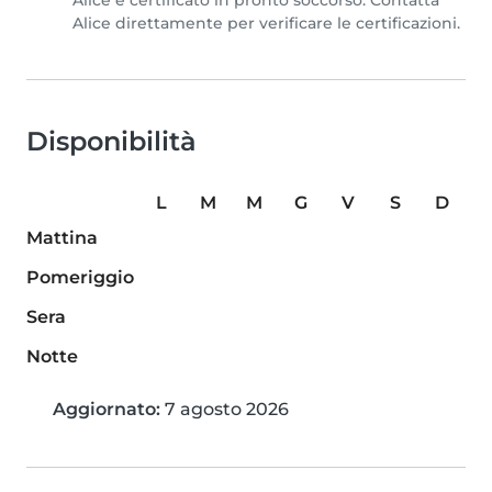
Alice è certificato in pronto soccorso. Contatta
Alice direttamente per verificare le certificazioni.
Disponibilità
L
M
M
G
V
S
D
Mattina
Pomeriggio
Sera
Notte
Aggiornato:
7 agosto 2026