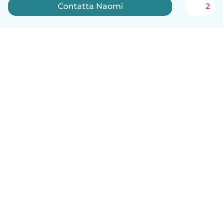
Contatta Naomi
2
Italiano
Come funziona
Aiuto
Termini e privacy
Prezzi
Dati aziendali
Babysits per le aziende
Standard della community