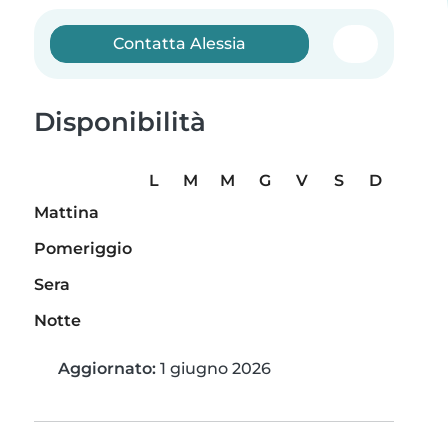
Contatta Alessia
Disponibilità
L
M
M
G
V
S
D
Mattina
Pomeriggio
Sera
Notte
Aggiornato:
1 giugno 2026