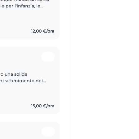
 per l'infanzia, le
. Sono una persona
12,00 €/ora
do una solida
intrattenimento dei
eguito mio nipote, ho
15,00 €/ora