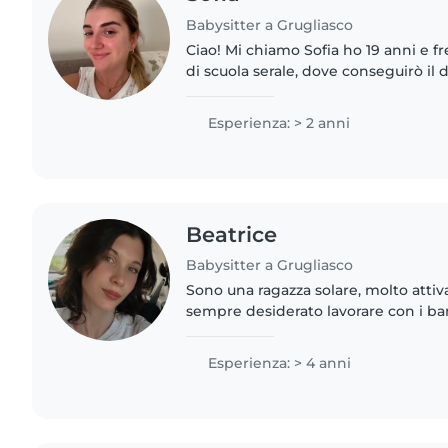
Babysitter a Grugliasco
Ciao! Mi chiamo Sofia ho 19 anni e f
di scuola serale, dove conseguirò il
Umane) Ho esperienza con i bambini e sono certificata
come animatrice..
Esperienza: > 2 anni
Beatrice
Babysitter a Grugliasco
Sono una ragazza solare, molto attiva
sempre desiderato lavorare con i bambi
intrattenerli, conversarci, e lasciarm
mondo spensierato..
Esperienza: > 4 anni