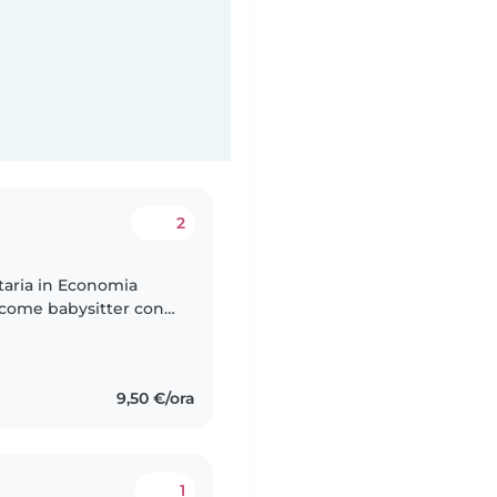
2
taria in Economia
 come babysitter con
 e adolescenziale.
9,50 €/ora
1