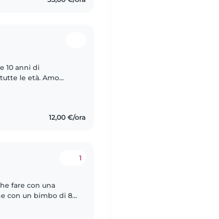
e 10 anni di
tutte le età. Amo
 lavoretti creativi con
12,00 €/ora
1
che fare con una
che con un bimbo di 8
on loro , per la loro