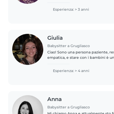
divertire i bambini molto facilment
sempre nuovi,..
Esperienza: > 3 anni
Giulia
Babysitter a Grugliasco
Ciao! Sono una persona paziente, r
empatica, e stare con i bambini è u
di più. Mi piace trascorrere del tem
credo che siano spontanei,..
Esperienza: > 4 anni
Anna
Babysitter a Grugliasco
Mi chiamo Anna e attualmente sto 