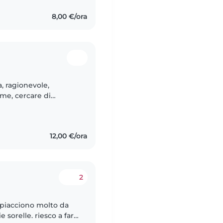
8,00 €/ora
a, ragionevole,
eme, cercare di
ltrui e la i
12,00 €/ora
2
 piacciono molto da
 sorelle. riesco a fare