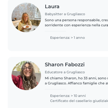
Laura
Babysitter a Grugliasco
Sono una persona responsabile, cre
sorridente con esperienza nella cura
mesi agli 8 anni. Specializzata in ingl
finendo di prendere..
Esperienza: > 1 anno
Sharon Fabozzi
Educatore a Grugliasco
Mi chiamo Sharon, ho 33 anni, sono 
a Grugliasco. Affianco famiglie che a
dell'età evolutiva e chiunque senta i
riconquistare la..
Esperienza: > 10 anni
Certificato del casellario giudizial