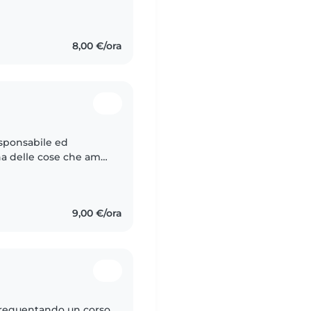
e inventando giochi
8,00 €/ora
esponsabile ed
na delle cose che amo
po con loro perché
9,00 €/ora
frequentando un corso