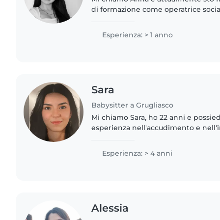
di formazione come operatrice sociale
persone con disabilità e gli anziani
empatica, paziente,..
Esperienza: > 1 anno
Sara
Babysitter a Grugliasco
Mi chiamo Sara, ho 22 anni e possie
esperienza nell'accudimento e nell'
bambini. Oltre ad aver cresciuto e s
avuto l'opportunità..
Esperienza: > 4 anni
Alessia