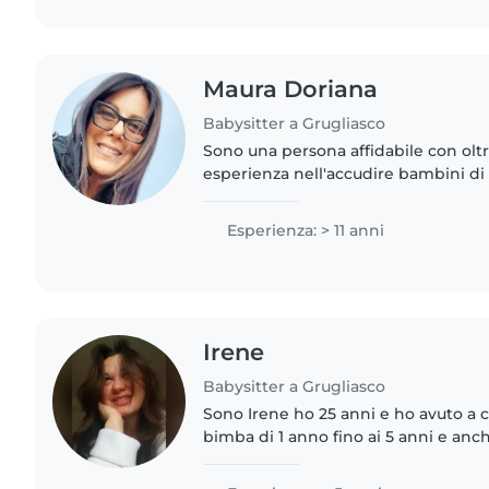
Maura Doriana
Babysitter a Grugliasco
Sono una persona affidabile con oltr
esperienza nell'accudire bambini di 
dedicarmi al disegno, alla lettura e ai
i piccoli. Mi..
Esperienza: > 11 anni
Irene
Babysitter a Grugliasco
Sono Irene ho 25 anni e ho avuto a 
bimba di 1 anno fino ai 5 anni e an
mesi. Mi è sempre piaciuto lavorare c
spensieratezza..