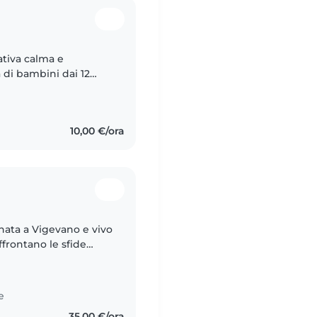
ativa calma e
 di bambini dai 12
ese e italiano. Sto
10,00 €/ora
nata a Vigevano e vivo
ffrontano le sfide
l bisogno di
e
35,00 €/ora