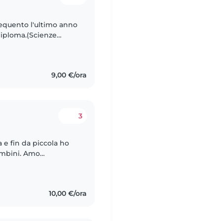
requento l'ultimo anno
 diploma.(Scienze
9,00 €/ora
3
 e fin da piccola ho
ni. Amo
i trasportare nel loro
10,00 €/ora