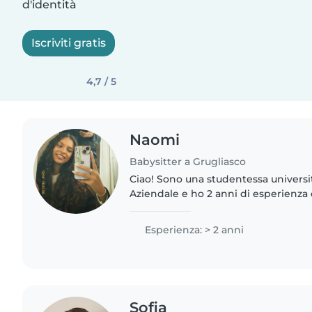
d'identità
Iscriviti gratis
4,7 / 5
Naomi
Babysitter a Grugliasco
Ciao! Sono una studentessa universi
Aziendale e ho 2 anni di esperienza
bambini in età prescolare, scolastica
Adoro disegnare,..
Esperienza: > 2 anni
Sofia