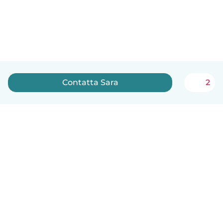
Contatta Sara
2
Italiano
Come funziona
Aiuto
Termini e privacy
Prezzi