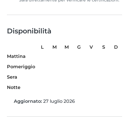
Sara direttamente per verificare le certificazioni.
Disponibilità
L
M
M
G
V
S
D
Mattina
Pomeriggio
Sera
Notte
Aggiornato:
27 luglio 2026