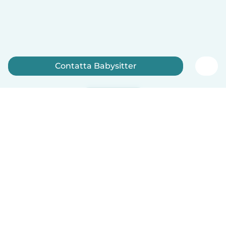
Contatta Babysitter
Iscriviti ora
Italiano
Come funziona
Aiuto
Termini e privacy
Prezzi
Dati aziendali
Babysits per le aziende