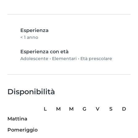
Esperienza
< 1 anno
Esperienza con età
Adolescente
•
Elementari
•
Età prescolare
Disponibilità
L
M
M
G
V
S
D
Mattina
Pomeriggio