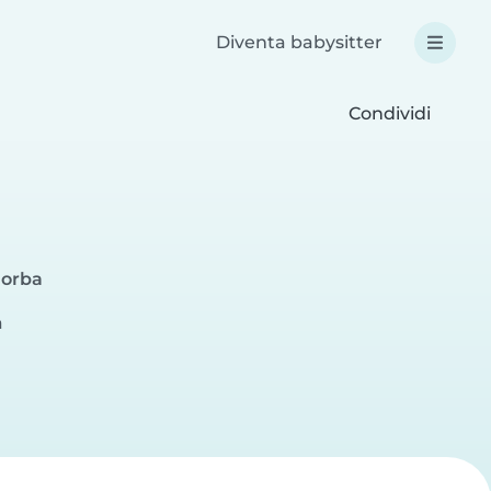
Diventa babysitter
Condividi
lorba
a