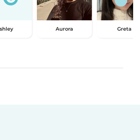
shley
Aurora
Greta