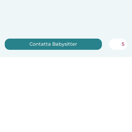
Contatta Babysitter
5
Iscriviti ora
Italiano
Come funziona
Aiuto
Termini e privacy
Prezzi
Dati aziendali
Babysits per le aziende