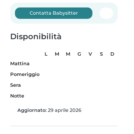
Contatta Babysitter
Disponibilità
L
M
M
G
V
S
D
Mattina
Pomeriggio
Sera
Notte
Aggiornato:
29 aprile 2026