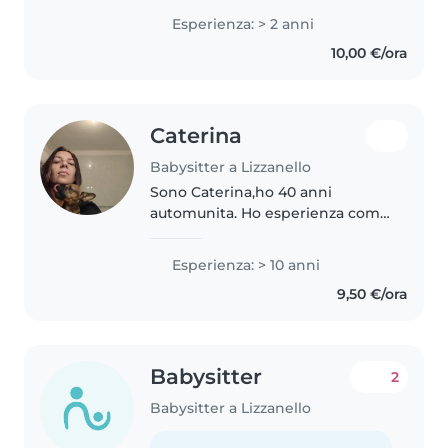
sono presa cura di un bimbo di 1
Esperienza: > 2 anni
anno e di uno di 4 anni, entrambi
10,00 €/ora
seguiti per due anni...
Caterina
Babysitter a Lizzanello
Sono Caterina,ho 40 anni
automunita. Ho esperienza come
babysitter con bambini dai 2 ai
14 anni.
Esperienza: > 10 anni
9,50 €/ora
Babysitter
2
Babysitter a Lizzanello