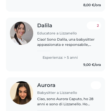
dei bambini. Offro attività
8,00 €/ora
creative come disegnare e
realizzare..
Dalila
2
Educatore a Lizzanello
Ciao! Sono Dalila, una babysitter
appassionata e responsabile,
pronta a prendersi cura dei tuoi
piccoli tesori! Ho anni di
Esperienza: > 5 anni
esperienza con i bambini, ho
9,00 €/ora
imparato a creare un ambiente..
Aurora
Babysitter a Lizzanello
Ciao, sono Aurora Caputo, ho 28
anni e sono di Lizzanello. Ho
esperienza come babysitter: mi