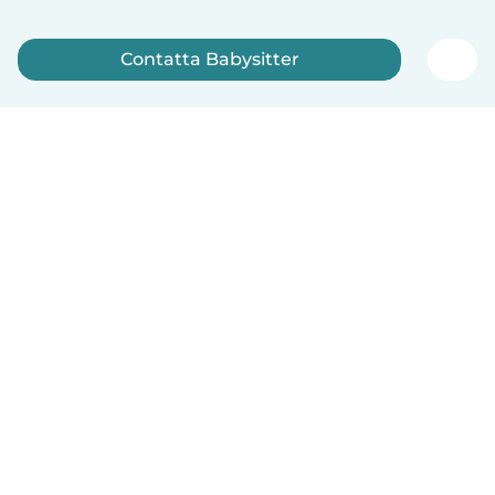
Contatta Babysitter
Iscriviti ora
Italiano
Come funziona
Aiuto
Termini e privacy
Prezzi
Dati aziendali
Babysits per le aziende
Standard della community