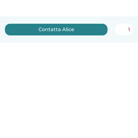
Contatta Alice
1
Italiano
Come funziona
Aiuto
Termini e privacy
Prezzi
Dati aziendali
Babysits per le aziende
Standard della community