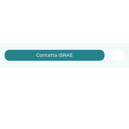
Contatta ISRAE
Italiano
Come funziona
Aiuto
Termini e privacy
Prezzi