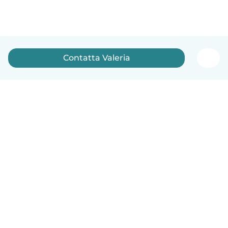
Contatta Valeria
Italiano
Come funziona
Aiuto
Termini e privacy
Prezzi
Dati aziendali
Babysits per le aziende
Standard della community