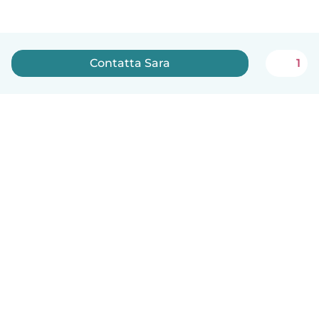
Contatta Sara
1
Italiano
Come funziona
Aiuto
Termini e privacy
Prezzi
Dati aziendali
Babysits per le aziende
Standard della community