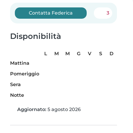
Contatta Federica
3
Disponibilità
L
M
M
G
V
S
D
Mattina
Pomeriggio
Sera
Notte
Aggiornato:
5 agosto 2026