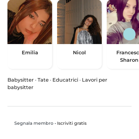
Emilia
Nicol
Frances
Sharon
Babysitter
·
Tate
·
Educatrici
·
Lavori per
babysitter
•
Iscriviti gratis
Segnala membro