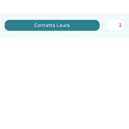
Contatta Laura
2
Italiano
Come funziona
Aiuto
Termini e privacy
Prezzi
Dati aziendali
Babysits per le aziende
Standard della community