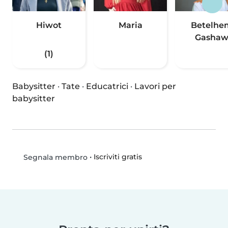
Hiwot
Maria
Betelhe
Gasha
(1)
Babysitter
·
Tate
·
Educatrici
·
Lavori per
babysitter
•
Iscriviti gratis
Segnala membro