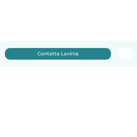
Contatta Lavinia
Italiano
Come funziona
Aiuto
Termini e privacy
Prezzi