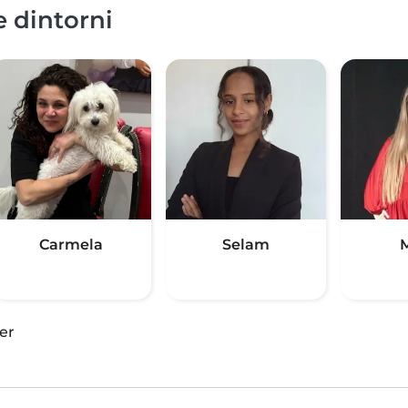
e dintorni
Carmela
Selam
M
er