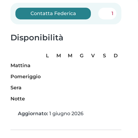
Contatta Federica
1
Disponibilità
L
M
M
G
V
S
D
Mattina
Pomeriggio
Sera
Notte
Aggiornato:
1 giugno 2026