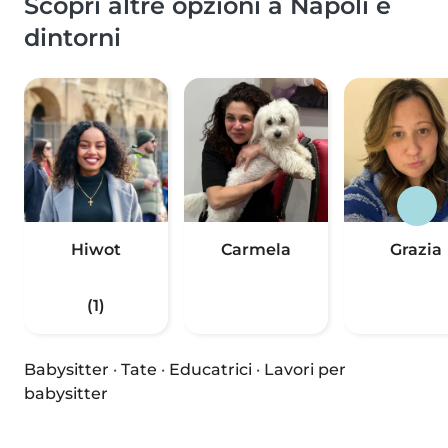
Scopri altre opzioni a Napoli e
dintorni
Hiwot
Carmela
Grazia
(1)
Babysitter
·
Tate
·
Educatrici
·
Lavori per
babysitter