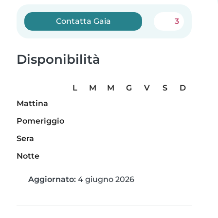
Contatta Gaia
3
Disponibilità
L
M
M
G
V
S
D
Mattina
Pomeriggio
Sera
Notte
Aggiornato:
4 giugno 2026