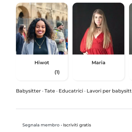
Hiwot
Maria
(1)
Babysitter
·
Tate
·
Educatrici
·
Lavori per babysitt
•
Iscriviti gratis
Segnala membro