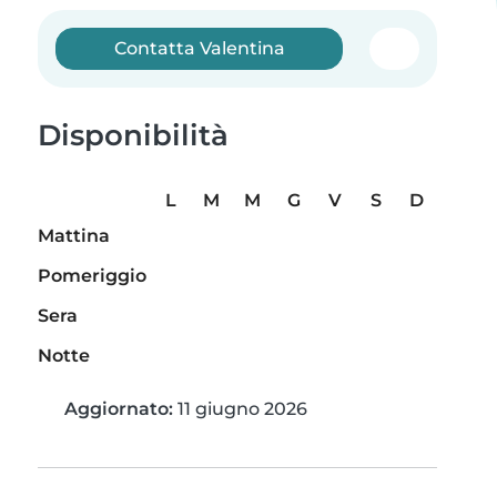
Contatta Valentina
Disponibilità
L
M
M
G
V
S
D
Mattina
Pomeriggio
Sera
Notte
Aggiornato:
11 giugno 2026