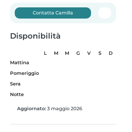
Contatta Camilla
Disponibilità
L
M
M
G
V
S
D
Mattina
Pomeriggio
Sera
Notte
Aggiornato:
3 maggio 2026