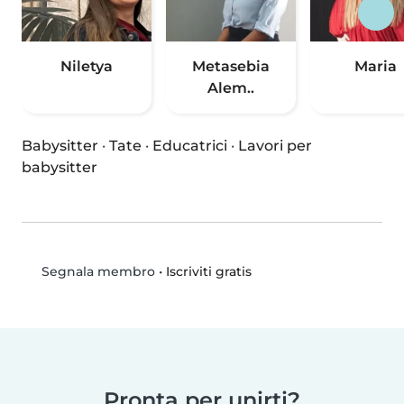
Niletya
Metasebia
Maria
Alem..
Babysitter
·
Tate
·
Educatrici
·
Lavori per
babysitter
•
Iscriviti gratis
Segnala membro
Pronta per unirti?