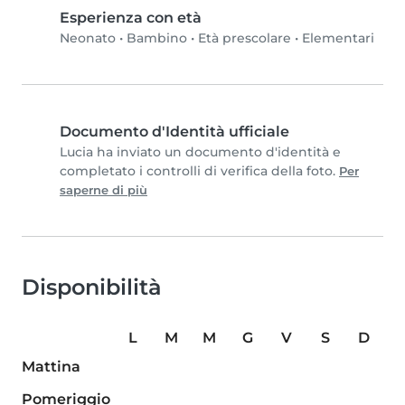
Esperienza con età
Neonato
•
Bambino
•
Età prescolare
•
Elementari
Documento d'Identità ufficiale
Lucia ha inviato un documento d'identità e
completato i controlli di verifica della foto.
Per
saperne di più
Disponibilità
L
M
M
G
V
S
D
Mattina
Pomeriggio