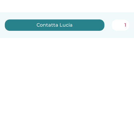
Contatta Lucia
1
Italiano
Come funziona
Aiuto
Termini e privacy
Prezzi
Dati aziendali
Babysits per le aziende
Standard della community